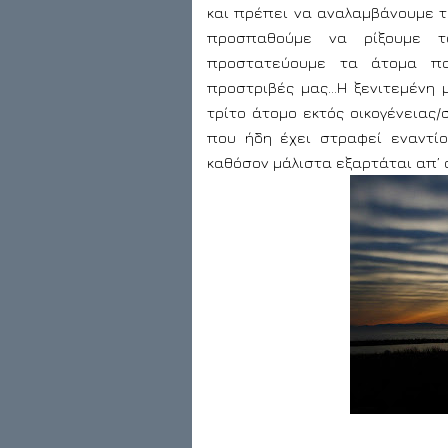
και πρέπει να αναλαμβάνουμε τ
προσπαθούμε να ρίξουμε τ
προστατεύουμε τα άτομα πο
προστριβές μας…Η ξενιτεμένη 
τρίτο άτομο εκτός οικογένειας/σ
που ήδη έχει στραφεί εναντί
καθόσον μάλιστα εξαρτάται απ’