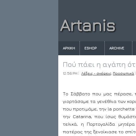
Artanis
ΑΡΧΙΚΗ
ESHOP
ARCHIVE
Πού πάει η αγάπη ότ
12:56 PM
Λέξεις - σκέψεις
,
Προσωπικά
Το Σάββατο που μας πέρασε, 
γιορτάσαμε τα γενέθλια των κο
που προτιμάμε, την la porchetta 
την Catarina, που ίσως θυμάσ
τελικά, η Πορτογαλίδα μητέρ
πατέρας της ξενοίκιασε το σπίτι