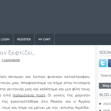
LOGIN
REGISTER
MY CART
αν ξεφτίζει;
SOCIA
7 comments
προ σεισμών και λοιπών φυσικών καταστροφών,
ριτσιών μας…Αποφασίσαμε να πάμε στην πιτσαρία
Blog 
της γειτονιάς μας, και καλέσαμε και μια φίλη τους,
BLOG 
τε από
παλαιότερο ποστ
…Οι γονείς της χώρισαν
α της εγκαταστάθηκε στο Μακάο, και ο Άγγλος
2022
►
 τους και πήγε να μείνει με την -επίσης Αγγλίδα-
2015
►