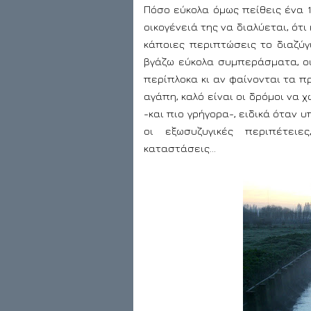
Πόσο εύκολα όμως πείθεις ένα 
οικογένειά της να διαλύεται, ότ
κάποιες περιπτώσεις το διαζύγ
βγάζω εύκολα συμπεράσματα, ούτ
περίπλοκα κι αν φαίνονται τα πρ
αγάπη, καλό είναι οι δρόμοι να 
-και πιο γρήγορα-, ειδικά όταν 
οι εξωσυζυγικές περιπέτειε
καταστάσεις…