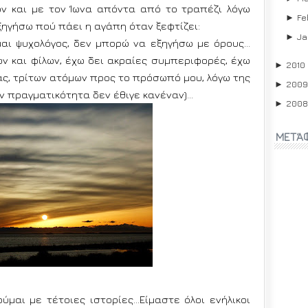
ών και με τον Ίωνα απόντα από το τραπέζι λόγω
Fe
►
ηγήσω πού πάει η αγάπη όταν ξεφτίζει:
Ja
►
μαι ψυχολόγος, δεν μπορώ να εξηγήσω με όρους…
ν και φίλων, έχω δει ακραίες συμπεριφορές, έχω
2010
►
ς, τρίτων ατόμων προς το πρόσωπό μου, λόγω της
2009
►
ην πραγματικότητα δεν έθιγε κανέναν)…
2008
►
ΜΕΤΆ
ύμαι με τέτοιες ιστορίες…Είμαστε όλοι ενήλικοι