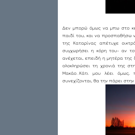
Δεν μπορώ όμως να μπω στο κε
παιδί του, και να προσπαθήσω 
της Καταρίνας απέτυχε οικτρ
συγχωρήσει η κόρη του- αν τ
ανέχεται, επειδή η μητέρα της
ολοκληρώσει τη χρονιά της στ
Μακάο…Κάτι μου λέει όμως, 
συνεχίζονται, θα την πάρει στην