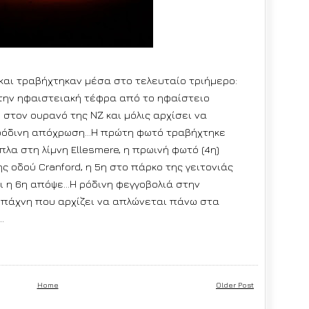
υ και τραβήχτηκαν μέσα στο τελευταίο τριήμερο:
 την ηφαιστειακή τέφρα από το ηφαίστειο
 στον ουρανό της ΝΖ και μόλις αρχίσει να
ρόδινη απόχρωση...Η
πρώτη φωτό τραβήχτηκε
πλα στη λίμνη Ellesmere, η πρωινή φωτό (4η)
 οδού Cranford, η 5η στο πάρκο της γειτονιάς
 η 6η απόψε...Η ρόδινη φεγγοβολιά στην
ή πάχνη που αρχίζει να απλώνεται πάνω στα
.
Home
Older Post