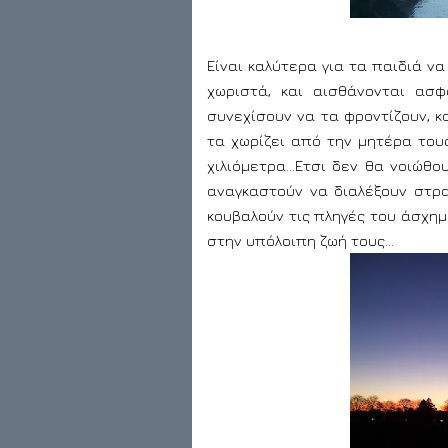
Είναι καλύτερα για τα παιδιά να
χωριστά, και αισθάνονται ασ
συνεχίσουν να τα φροντίζουν, κ
τα χωρίζει από την μητέρα του
χιλιόμετρα…Ετσι δεν θα νοιώθο
αναγκαστούν να διαλέξουν στρα
κουβαλούν τις πληγές του άσχημ
στην υπόλοιπη ζωή τους...