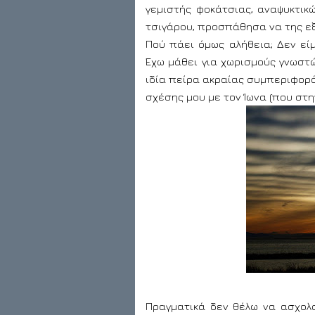
γεμιστής φοκάτσιας, αναψυκτικ
τσιγάρου, προσπάθησα να της εξ
Πού πάει όμως αλήθεια; Δεν εί
Έχω μάθει για χωρισμούς γνωστώ
ιδία πείρα ακραίας συμπεριφορά
σχέσης μου με τον Ίωνα (που στ
Πραγματικά δεν θέλω να ασχολο