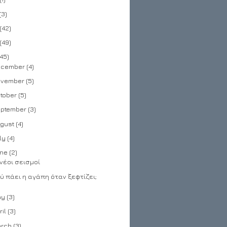
(3)
(42)
(49)
(45)
cember
(4)
vember
(5)
tober
(5)
ptember
(3)
gust
(4)
ly
(4)
ne
(2)
 νέοι σεισμοί
ύ πάει η αγάπη όταν ξεφτίζει;
ay
(3)
ril
(3)
rch
(3)