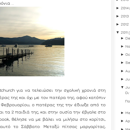
ρόνια …
2014
►
2013
►
2012
►
2011
▼
De
►
No
►
Oc
►
Se
►
Au
►
Ju
►
Ju
▼
church για να τελειώσει την σχολική χρονιά στη
Οι
τέρας της και όχι με τον πατέρα της, αφού κατόπιν
Πο
υ Φεβρουαρίου, ο πατέρας της την έδιωξε από το
αι τα 2 παιδιά της, και στην ουσία την έβγαλε στο
M
►
ook, θέλησε να με βάλει να μιλήσω στο κορίτσι,
Ap
►
αυτό το Σάββατο: Μεταξύ πίτσας μαργαρίτας,
Ma
►