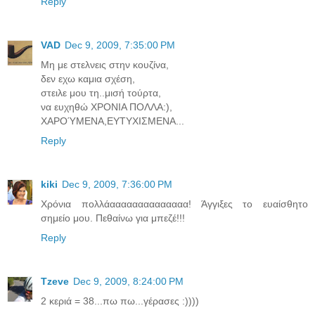
Reply
VAD
Dec 9, 2009, 7:35:00 PM
Μη με στελνεις στην κουζίνα,
δεν εχω καμια σχέση,
στειλε μου τη..μισή τούρτα,
να ευχηθώ ΧΡΟΝΙΑ ΠΟΛΛΑ:),
ΧΑΡΟΎΜΕΝΑ,ΕΥΤΥΧΙΣΜΕΝΑ...
Reply
kiki
Dec 9, 2009, 7:36:00 PM
Χρόνια πολλάαααααααααααααα! Άγγιξες το ευαίσθητο
σημείο μου. Πεθαίνω για μπεζέ!!!
Reply
Tzeve
Dec 9, 2009, 8:24:00 PM
2 κεριά = 38...πω πω...γέρασες :))))