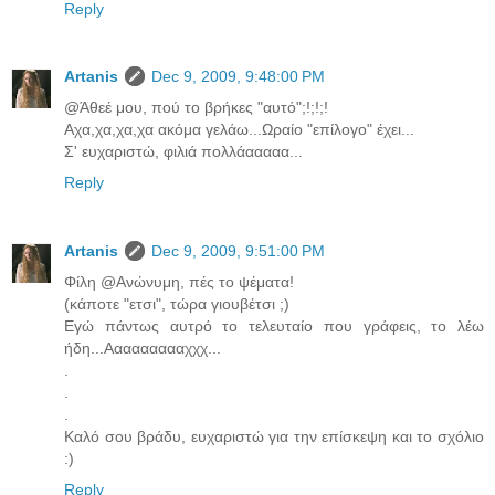
Reply
Artanis
Dec 9, 2009, 9:48:00 PM
@Άθεέ μου, πού το βρήκες "αυτό";!;!;!
Αχα,χα,χα,χα ακόμα γελάω...Ωραίο "επίλογο" έχει...
Σ' ευχαριστώ, φιλιά πολλάααααα...
Reply
Artanis
Dec 9, 2009, 9:51:00 PM
Φίλη @Ανώνυμη, πές το ψέματα!
(κάποτε "ετσι", τώρα γιουβέτσι ;)
Εγώ πάντως αυτρό το τελευταίο που γράφεις, το λέω
ήδη...Αααααααααχχχ...
.
.
.
Καλό σου βράδυ, ευχαριστώ για την επίσκεψη και το σχόλιο
:)
Reply