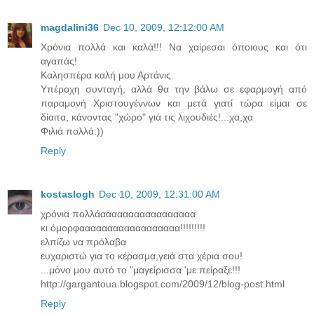
magdalini36
Dec 10, 2009, 12:12:00 AM
Χρόνια πολλά και καλά!!! Να χαίρεσαι όποιους και ότι
αγαπάς!
Καλησπέρα καλή μου Αρτάνις.
Υπέροχη συνταγή, αλλά θα την βάλω σε εφαρμογή από
παραμονή Χριστουγέννων και μετά γιατί τώρα είμαι σε
δίαιτα, κάνοντας "χώρο" γιά τις λιχουδιές!...χα,χα
Φιλιά πολλά:))
Reply
kostaslogh
Dec 10, 2009, 12:31:00 AM
χρόνια πολλάααααααααααααααααα
κι όμορφαααααααααααααααααα!!!!!!!!!
ελπίζω να πρόλαβα
ευχαριστώ για το κέρασμα,γειά στα χέρια σου!
...μόνο μου αυτό το "μαγείρισσα 'με πείραξε!!!
http://gargantoua.blogspot.com/2009/12/blog-post.html
Reply