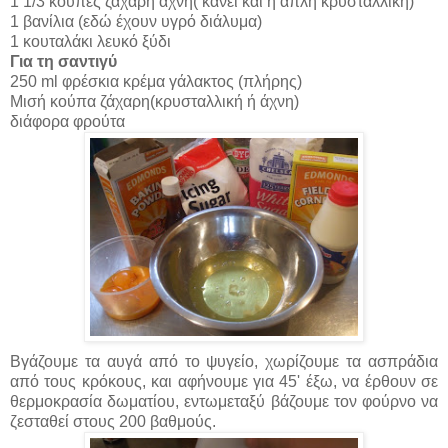
1 1/3 κούπες ζάχαρη άχνη( κάνει και η απλή κρυσταλλική)
1 βανίλια (εδώ έχουν υγρό διάλυμα)
1 κουταλάκι λευκό ξύδι
Για τη σαντιγύ
250 ml φρέσκια κρέμα γάλακτος (πλήρης)
Μισή κούπα ζάχαρη(κρυσταλλική ή άχνη)
διάφορα φρούτα
Βγάζουμε τα αυγά από το ψυγείο, χωρίζουμε τα ασπράδια
από τους κρόκους, και αφήνουμε για 45' έξω, να έρθουν σε
θερμοκρασία δωματίου, εντωμεταξύ βάζουμε τον φούρνο να
ζεσταθεί στους 200 βαθμούς.