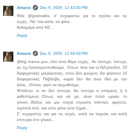
Artanis
Dec 9, 2009, 12:43:00 PM
Φίλε @gvarvakis, σ' ευχαριστώ για το σχόλιο και τις
ευχές...Νά 'σαι καλά, σε φιλώ...
Καλημέρα από ΝΖ...
Reply
Artanis
Dec 9, 2009, 12:48:00 PM
@big mama μου, όλα είναι θέμα τύχης...Αν πετύχει, πέτυχε,
αν όχι ξαναπροσπαθούμε...Όπως λένε και οι ΝΖηλανδοί, 10
διαφορετικές μαγείρισσες, στον ίδιο φούρνο, θα ψήσουν 10
διαφορετικές Πάβλοβα, καμία δεν θα είναι ίδια με την
άλλη...Οπότε, γιατί να αγχωθούμε;
Φτιάξτην, κι αν δεν πετύχει, θα πετύχει η επόμενη, ή η
μεθεπόμενη...Όπως και νά χει, είναι πολύ ωραίο το
γλυκό...Βάζεις και μια παχιά στρώση σαντιγύ, φρούτα,
σιρόπια κλπ, και ούτε γάτα ούτε ζημιά...
Σ' ευχαριστώ και για τις ευχές, καλά να περνάς και καλή
επιτυχία στο γλυκό....
Reply