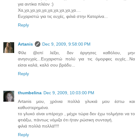
για αντίκα πλέον :)
Χα,χα,χα,χα,χα,χα,χα,χα,χα,χα....
Ευχαριστώ για τις ευχές, φιλιά στην Κατερίνα...
Reply
Artanis
Dec 9, 2009, 9:58:00 PM
Φίλε @επί λέξει, δεν άργησες καθόλου, μην
ανησυχείς...Ευχαριστώ πολύ για τις όμορφες ευχές...Να
είσαι καλά, καλό σου βράδυ...
Reply
thumbelina
Dec 9, 2009, 10:03:00 PM
Artanis μου, χρόνια πολλά γλυκιά μου έστω και
καθυστερημένα.
το γλυκό είναι υπέροχο , μέχρι τώρα δεν έχω τολμήσει να το
φτιάξω, πάντως νόμιζα ότι ήταν ρώσικη συνταγή.
φιλιά πολλά πολλά!!!!
Reply