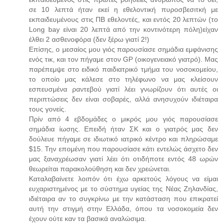
σε 10 λεπτά ήταν εκεί η εθελοντική πυροσβεσιτκή με
εκπαιδευμένους στις ΠΒ εθελοντές, και εντός 20 λεπτών (το
Long bay είναι 20 λεπτά από την κοντινότερη πόλη)είχαν
έλθει 2 ασθενοφόρα (δεν ξέρω γιατί 2!)
Επίσης, ο μεσαίος μου γιός παρουσίασε σημάδια εμφάνισης
ενός τικ, και τον πήγαμε στον GP (οικογενειακό γιατρό). Μας
παρέπεμψε στο ειδικό παιδιατρικό τμήμα του νοσοκομείου,
το οποίο μας κάλεσε στο τηλέφωνο να μας κλείσουν
εσπευσμένα ραντεβού γιατί λέει γνωρίζουν ότι αυτές οι
περιπτώσεις δεν είναι σοβαρές, αλλά ανησυχούν ιδιέταιρα
τους γονείς.
Πρίν από 4 εβδομάδες ο μικρός μου γιός παρουσίασε
σημάδια ίωσης. Επειδή ήταν ΣΚ και ο γιατρός μας δεν
δούλευε πήγαμε σε ιδιωτικό ιατρικό κέντρο και πληρώσαμε
$15. Την επομένη που παρουσίασε κάτι εντελώς άσχετο δεν
μας ξαναχρέωσαν γιατί λέει ότι οτιδήποτε εντός 48 ωρών
θεωρείται παρακολούθηση και δεν χρεώνεται.
Καταλαβαίνετε λοιπόν ότι έχω αρκετούς λόγους να είμαι
ευχαριστημένος με το σύστημα υγείας της Νέας Ζηλανδίας,
ιδιέταιρα αν το συγκρίνω με την κατάσταση που επικρατεί
αυτή την στιγμή στην Ελλάδα, όπου τα νοσοκομεία δεν
έχουν ούτε καν τα βασικά αναλώσιμα.