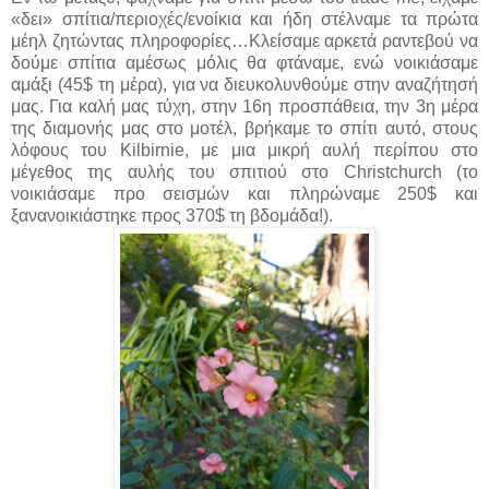
«δει» σπίτια/περιοχές/ενοίκια και ήδη στέλναμε τα πρώτα
μέηλ ζητώντας πληροφορίες…Κλείσαμε αρκετά ραντεβού να
δούμε σπίτια αμέσως μόλις θα φτάναμε, ενώ νοικιάσαμε
αμάξι (45$ τη μέρα), για να διευκολυνθούμε στην αναζήτησή
μας. Για καλή μας τύχη, στην 16η προσπάθεια, την 3η μέρα
της διαμονής μας στο μοτέλ, βρήκαμε το σπίτι αυτό, στους
λόφους του Kilbirnie, με μια μικρή αυλή περίπου στο
μέγεθος της αυλής του σπιτιού στο Christchurch (το
νοικιάσαμε προ σεισμών και πληρώναμε 250$ και
ξανανοικιάστηκε προς 370$ τη βδομάδα!).