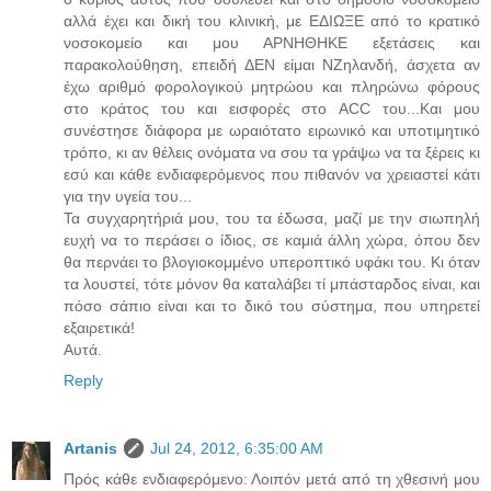
αλλά έχει και δική του κλινική, με ΕΔΙΩΞΕ από το κρατικό
νοσοκομείο και μου ΑΡΝΗΘΗΚΕ εξετάσεις και
παρακολούθηση, επειδή ΔΕΝ είμαι ΝΖηλανδή, άσχετα αν
έχω αριθμό φορολογικού μητρώου και πληρώνω φόρους
στο κράτος του και εισφορές στο ACC του...Και μου
συνέστησε διάφορα με ωραιότατο ειρωνικό και υποτιμητικό
τρόπο, κι αν θέλεις ονόματα να σου τα γράψω να τα ξέρεις κι
εσύ και κάθε ενδιαφερόμενος που πιθανόν να χρειαστεί κάτι
για την υγεία του...
Τα συγχαρητήριά μου, του τα έδωσα, μαζί με την σιωπηλή
ευχή να το περάσει ο ίδιος, σε καμιά άλλη χώρα, όπου δεν
θα περνάει το βλογιοκομμένο υπεροπτικό υφάκι του. Κι όταν
τα λουστεί, τότε μόνον θα καταλάβει τί μπάσταρδος είναι, και
πόσο σάπιο είναι και το δικό του σύστημα, που υπηρετεί
εξαιρετικά!
Αυτά.
Reply
Artanis
Jul 24, 2012, 6:35:00 AM
Πρός κάθε ενδιαφερόμενο: Λοιπόν μετά από τη χθεσινή μου