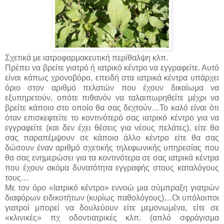
Σχετικά με ιατροφαρμακευτική περίθαλψη κλπ.
Πρέπει να βρείτε γιατρό ή ιατρικό κέντρο να εγγραφείτε. Αυτό
είναι κάπως χρονοβόρο, επειδή στα ιατρικά κέντρα υπάρχει
όριο στον αριθμό πελατών που έχουν δικαίωμα να
εξυπηρετούν, οπότε πιθανόν να ταλαιπωρηθείτε μέχρι να
βρείτε κάποιο στο οποίο θα σας δεχτούν…Το καλό είναι ότι
όταν επισκεφτείτε το κοντινότερό σας ιατρικό κέντρο για να
εγγραφείτε (και δεν έχει θέσεις για νέους πελάτες), είτε θα
σας παραπέμψουν σε κάποιο άλλο κέντρο είτε θα σας
δώσουν έναν αριθμό σχετικής τηλεφωνικής υπηρεσίας που
θα σας ενημερώσει για τα κοντινότερα σε σας ιατρικά κέντρα
που έχουν ακόμα δυνατότητα εγγραφής στους καταλόγους
τους…
Με τον όρο «Ιατρικό κέντρο» εννοώ μια σύμπραξη γιατρών
διαφόρων ειδικοτήτων (κυρίως παθολόγους)…Οι υπόλοιποι
γιατροί μπορεί να δουλεύουν είτε μεμονωμένα, είτε σε
«κλινικές» πχ οδοντιατρικές κλπ. (απλό σφράγισμα