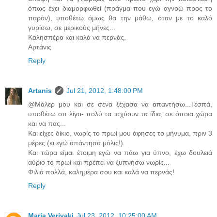
όπως έχει διαμορφωθεί (πράγμα που εγώ αγνοώ προς το
παρόν), υποθέτω όμως θα την μάθω, όταν με το καλό
γυρίσω, σε μερικούς μήνες...
Καλησπέρα και καλά να περνάς,
Αρτάνις
Reply
Artanis
Jul 21, 2012, 1:48:00 PM
@Μάλερ μου και σε σένα ξέχασα να απαντήσω...Τεσπά,
υποθέτω οτι λίγο- πολύ τα ισχύουν τα ίδια, σε όποια χώρα
και να πας...
Και είχες δίκιο, νωρίς το πρωί μου άφησες το μήνυμα, πριν 3
μέρες (κι εγώ απάντησα μόλις!)
Και τώρα είμαι έτοιμη εγώ να πάω για ύπνο, έχω δουλειά
αύριο το πρωί και πρέπει να ξυπνήσω νωρίς...
Φιλιά πολλά, καλημέρα σου και καλά να περνάς!
Reply
Maria Verivaki
Jul 23, 2012, 10:25:00 AM