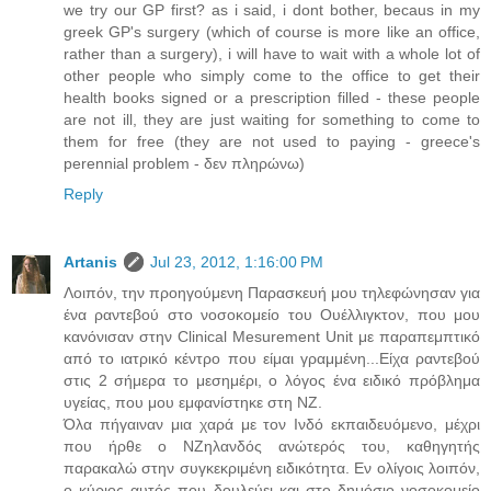
we try our GP first? as i said, i dont bother, becaus in my
greek GP's surgery (which of course is more like an office,
rather than a surgery), i will have to wait with a whole lot of
other people who simply come to the office to get their
health books signed or a prescription filled - these people
are not ill, they are just waiting for something to come to
them for free (they are not used to paying - greece's
perennial problem - δεν πληρώνω)
Reply
Artanis
Jul 23, 2012, 1:16:00 PM
Λοιπόν, την προηγούμενη Παρασκευή μου τηλεφώνησαν για
ένα ραντεβού στο νοσοκομείο του Ουέλλιγκτον, που μου
κανόνισαν στην Clinical Mesurement Unit με παραπεμπτικό
από το ιατρικό κέντρο που είμαι γραμμένη...Είχα ραντεβού
στις 2 σήμερα το μεσημέρι, ο λόγος ένα ειδικό πρόβλημα
υγείας, που μου εμφανίστηκε στη ΝΖ.
Όλα πήγαιναν μια χαρά με τον Ινδό εκπαιδευόμενο, μέχρι
που ήρθε ο ΝΖηλανδός ανώτερός του, καθηγητής
παρακαλώ στην συγκεκριμένη ειδικότητα. Εν ολίγοις λοιπόν,
ο κύριος αυτός που δουλεύει και στο δημόσιο νοσοκομείο