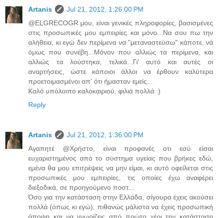
Artanis
Jul 21, 2012, 1:26:00 PM
@ELGRECOGR μου, είναι γενικές πληροφορίες, βασισμένες
στις προσωπικές μου εμπειρίες και μόνο...Να σου πω την
αλήθεια, κι εγώ δεν περίμενα να "μεταναστεύσω" κάποτε, νά
όμως που συνέβη...Μόνον που αλλιώς τα περίμενα, και
αλλιώς τα λούστηκα, τελικά...Γι' αυτό και αυτές οι
αναρτήσεις, ώστε κάποιοι άλλοι να έρθουν καλύτερα
προετοιμασμένοι απ' ότι ήμασταν εμείς...
Καλό υπόλοιπο καλοκαιριού, φιλιά πολλά :)
Reply
Artanis
Jul 21, 2012, 1:36:00 PM
Αγαπητέ @Χρήστο, είναι προφανές οτι εσύ είσαι
ευχαριστημένος από το σύστημα υγείας που βρήκες εδώ,
εμένα θα μου επιτρέψεις να μην είμαι, κι αυτό οφείλεται στις
προσωπικές μου εμπειρίες, τις οποίες έχω αναφέρει
διεξοδικά, σε προηγούμενο ποστ...
Όσο για την κατάσταση στην Ελλάδα, σίγουρα έχεις ακούσει
πολλά (όπως κι εγώ), πιθανώς μάλιστα να έχεις προσωπική
άποψη και να γνωρίζεις από πρώτο χέρι την κατάσταση