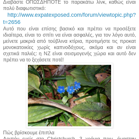
Διαβάστε ΟΠΩΣΔΗΠΟΤΕ το παρακάτω λίνκ, καθώς είναι
πολύ διαφωτιστικό:
http://www.expatexposed.com/forum/viewtopic.php?
t=2656
Αυτό που είναι επίσης βασικό και πρέπει να προσέξετε
ιδιαίτερα, είναι το σπίτι να είναι ασφαλές, για τον λόγο αυτό,
μείνετε μακριά από τούβλινα κτίρια, προτιμήστε τις προκατ
μονοκατοικίες
χωρίς καπνοδόχους
, ακόμα και αν είναι
σχετικά παλιές: η ΝΖ είναι σεισμογενής χώρα και αυτό δεν
πρέπει να το ξεχάσετε ποτέ!
Πώς βρίσκουμε έπιπλα
Λοιπόν εμείς στο Christchurch, 3 χρόνια πριν, ήμασταν