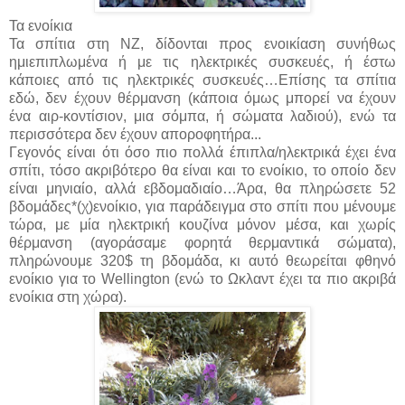
Τα ενοίκια
Τα σπίτια στη ΝΖ, δίδονται προς ενοικίαση συνήθως
ημιεπιπλωμένα ή με τις ηλεκτρικές συσκευές, ή έστω
κάποιες από τις ηλεκτρικές συσκευές…Επίσης τα σπίτια
εδώ, δεν έχουν θέρμανση (κάποια όμως μπορεί να έχουν
ένα αιρ-κοντίσιον, μια σόμπα, ή σώματα λαδιού), ενώ τα
περισσότερα δεν έχουν αποροφητήρα...
Γεγονός είναι ότι όσο πιο πολλά έπιπλα/ηλεκτρικά έχει ένα
σπίτι, τόσο ακριβότερο θα είναι και το ενοίκιο, το οποίο δεν
είναι μηνιαίο, αλλά εβδομαδιαίο…Άρα, θα πληρώσετε 52
βδομάδες*(χ)ενοίκιο, για παράδειγμα στο σπίτι που μένουμε
τώρα, με μία ηλεκτρική κουζίνα μόνον μέσα, και χωρίς
θέρμανση (αγοράσαμε φορητά θερμαντικά σώματα),
πληρώνουμε 320$ τη βδομάδα, κι αυτό θεωρείται φθηνό
ενοίκιο για το Wellington (ενώ το Ωκλαντ έχει τα πιο ακριβά
ενοίκια στη χώρα).