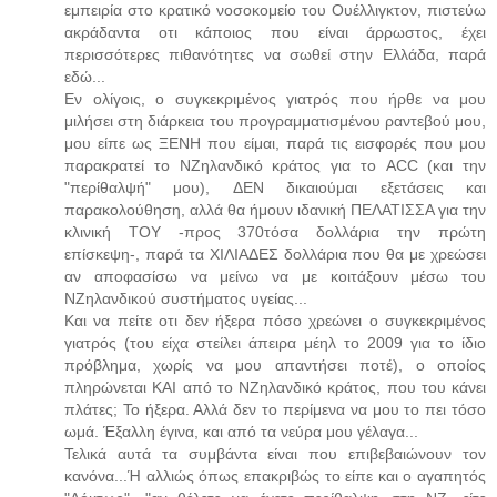
εμπειρία στο κρατικό νοσοκομείο του Ουέλλιγκτον, πιστεύω
ακράδαντα οτι κάποιος που είναι άρρωστος, έχει
περισσότερες πιθανότητες να σωθεί στην Ελλάδα, παρά
εδώ...
Εν ολίγοις, ο συγκεκριμένος γιατρός που ήρθε να μου
μιλήσει στη διάρκεια του προγραμματισμένου ραντεβού μου,
μου είπε ως ΞΕΝΗ που είμαι, παρά τις εισφορές που μου
παρακρατεί το ΝΖηλανδικό κράτος για το ACC (και την
"περίθαλψή" μου), ΔΕΝ δικαιούμαι εξετάσεις και
παρακολούθηση, αλλά θα ήμουν ιδανική ΠΕΛΑΤΙΣΣΑ για την
κλινική ΤΟΥ -προς 370τόσα δολλάρια την πρώτη
επίσκεψη-, παρά τα ΧΙΛΙΑΔΕΣ δολλάρια που θα με χρεώσει
αν αποφασίσω να μείνω να με κοιτάξουν μέσω του
ΝΖηλανδικού συστήματος υγείας...
Και να πείτε οτι δεν ήξερα πόσο χρεώνει ο συγκεκριμένος
γιατρός (του είχα στείλει άπειρα μέηλ το 2009 για το ίδιο
πρόβλημα, χωρίς να μου απαντήσει ποτέ), ο οποίος
πληρώνεται ΚΑΙ από το ΝΖηλανδικό κράτος, που του κάνει
πλάτες; Το ήξερα. Αλλά δεν το περίμενα να μου το πει τόσο
ωμά. Έξαλλη έγινα, και από τα νεύρα μου γέλαγα...
Τελικά αυτά τα συμβάντα είναι που επιβεβαιώνουν τον
κανόνα...Ή αλλιώς όπως επακριβώς το είπε και ο αγαπητός