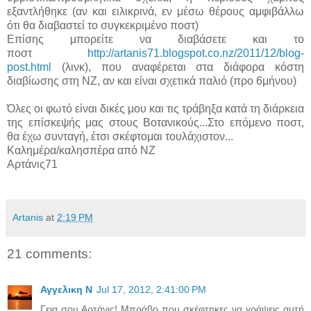
εξαντλήθηκε (αν και ειλικρινά, εν μέσω θέρους αμφιβάλλω
ότι θα διαβαστεί το συγκεκριμένο ποστ)
Επίσης μπορείτε να διαβάσετε και το
ποστ
http://artanis71.blogspot.co.nz/2011/12/blog-
post.html
(λινκ), που αναφέρεται στα διάφορα κόστη
διαβίωσης στη ΝΖ, αν και είναι σχετικά παλιό (προ 6μήνου)
Όλες οι φωτό είναι δικές μου και τις τράβηξα κατά τη διάρκεια
της επίσκεψής μας στους Βοτανικούς...Στο επόμενο ποστ,
θα έχω συνταγή, έτσι σκέφτομαι τουλάχιστον...
Καλημέρα/καλησπέρα από ΝΖ
Αρτάνις71
Artanis
at
2:19 PM
21 comments:
Αγγελικη Ν
Jul 17, 2012, 2:41:00 PM
Γεια σου Αρτάνις! Μπράβο που σκέφτηκες να γράψεις αυτή