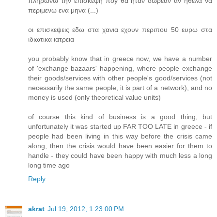
πληρωνω την επισκεψη ποy θα ηταν δωρεαν αν ηθελα να
περιμενω ενα μηνα (...)
οι επισκεψεις εδω στα χανια εχουν περιπου 50 ευρω στα
ιδιωτικα ιατρεια
you probably know that in greece now, we have a number
of 'exchange bazaars' happening, where people exchange
their goods/services with other people's good/services (not
necessarily the same people, it is part of a network), and no
money is used (only theoretical value units)
of course this kind of business is a good thing, but
unfortunately it was started up FAR TOO LATE in greece - if
people had been living in this way before the crisis came
along, then the crisis would have been easier for them to
handle - they could have been happy with much less a long
long time ago
Reply
akrat
Jul 19, 2012, 1:23:00 PM