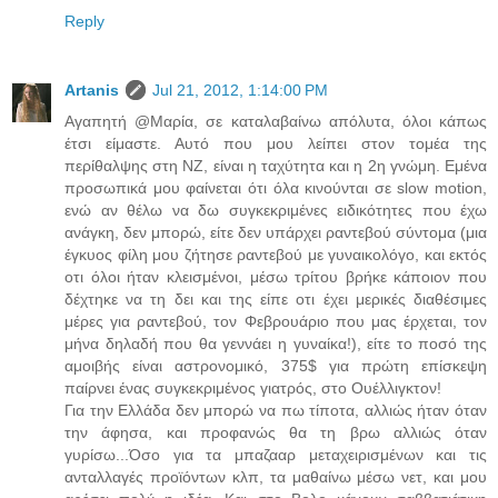
Reply
Artanis
Jul 21, 2012, 1:14:00 PM
Αγαπητή @Μαρία, σε καταλαβαίνω απόλυτα, όλοι κάπως
έτσι είμαστε. Αυτό που μου λείπει στον τομέα της
περίθαλψης στη ΝΖ, είναι η ταχύτητα και η 2η γνώμη. Εμένα
προσωπικά μου φαίνεται ότι όλα κινούνται σε slow motion,
ενώ αν θέλω να δω συγκεκριμένες ειδικότητες που έχω
ανάγκη, δεν μπορώ, είτε δεν υπάρχει ραντεβού σύντομα (μια
έγκυος φίλη μου ζήτησε ραντεβού με γυναικολόγο, και εκτός
οτι όλοι ήταν κλεισμένοι, μέσω τρίτου βρήκε κάποιον που
δέχτηκε να τη δει και της είπε οτι έχει μερικές διαθέσιμες
μέρες για ραντεβού, τον Φεβρουάριο που μας έρχεται, τον
μήνα δηλαδή που θα γεννάει η γυναίκα!), είτε το ποσό της
αμοιβής είναι αστρονομικό, 375$ για πρώτη επίσκεψη
παίρνει ένας συγκεκριμένος γιατρός, στο Ουέλλιγκτον!
Για την Ελλάδα δεν μπορώ να πω τίποτα, αλλιώς ήταν όταν
την άφησα, και προφανώς θα τη βρω αλλιώς όταν
γυρίσω...Όσο για τα μπαζααρ μεταχειρισμένων και τις
ανταλλαγές προϊόντων κλπ, τα μαθαίνω μέσω νετ, και μου