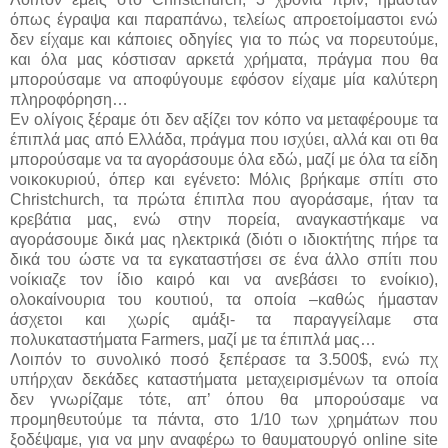
όπως έγραψα και παραπάνω, τελείως απροετοίμαστοι ενώ
δεν είχαμε και κάποιες οδηγίες για το πώς να πορευτούμε,
και όλα μας κόστισαν αρκετά χρήματα, πράγμα που θα
μπορούσαμε να αποφύγουμε εφόσον είχαμε μία καλύτερη
πληροφόρηση…
Εν ολίγοις ξέραμε ότι δεν αξίζει τον κόπο να μεταφέρουμε τα
έπιπλά μας από Ελλάδα, πράγμα που ισχύει, αλλά και οτι θα
μπορούσαμε να τα αγοράσουμε όλα εδώ, μαζί με όλα τα είδη
νοικοκυριού, όπερ και εγένετο: Μόλις βρήκαμε σπίτι στο
Christchurch, τα πρώτα έπιπλα που αγοράσαμε, ήταν τα
κρεβάτια μας, ενώ στην πορεία, αναγκαστήκαμε να
αγοράσουμε δικά μας ηλεκτρικά (διότι ο ιδιοκτήτης πήρε τα
δικά του ώστε να τα εγκαταστήσει σε ένα άλλο σπίτι που
νοίκιαζε τον ίδιο καιρό και να ανεβάσει το ενοίκιο),
ολοκαίνουρια του κουτιού, τα οποία –καθώς ήμασταν
άσχετοι και χωρίς αμάξι- τα παραγγείλαμε στα
πολυκαταστήματα Farmers, μαζί με τα έπιπλά μας…
Λοιπόν το συνολικό ποσό ξεπέρασε τα 3.500$, ενώ πχ
υπήρχαν δεκάδες καταστήματα μεταχειρισμένων τα οποία
δεν γνωρίζαμε τότε, απ’ όπου θα μπορούσαμε να
προμηθευτούμε τα πάντα, στο 1/10 των χρημάτων που
ξοδέψαμε, για να μην αναφέρω το θαυματουργό online site