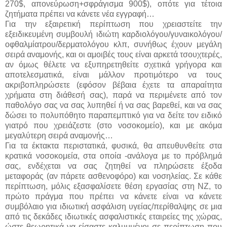
270$, απονεύρωση+σφράγισμα 900$), οπότε για τέτοια
ζητήματα πρέπει να κάνετε νέα εγγραφή…
Για την εξαιρετική περίπτωση που χρειαστείτε την
εξειδικευμένη συμβουλή ιδιώτη καρδιολόγου/γυναικολόγου/
οφθαλμίατρου/δερματολόγου κλπ, συνήθως έχουν μεγάλη
σειρά αναμονής, και οι αμοιβές τους είναι αρκετά τσουχτερές,
αν όμως θέλετε να εξυπηρετηθείτε σχετικά γρήγορα και
αποτελεσματικά, είναι μάλλον προτιμότερο να τους
ακριβοπληρώσετε (εφόσον βέβαια έχετε τα απαραίτητα
χρήματα στη διάθεσή σας), παρά να περιμένετε από τον
παθολόγο σας να σας λυπηθεί ή να σας βαρεθεί, και να σας
δώσει το πολυπόθητο παραπεμπτικό για να δείτε τον ειδικό
γιατρό που χρειάζεστε (στο νοσοκομείο), και με ακόμα
μεγαλύτερη σειρά αναμονής…
Για τα έκτακτα περιστατικά, φυσικά, θα απευθυνθείτε στα
κρατικά νοσοκομεία, στα οποία -ανάλογα με το πρόβλημά
σας, ενδέχεται να σας ζητηθεί να πληρώσετε έξοδα
μεταφοράς (αν πάρετε ασθενοφόρο) και νοσηλείας. Σε κάθε
περίπτωση, μόλις εξασφαλίσετε θέση εργασίας στη ΝΖ, το
πρώτο πράγμα που πρέπει να κάνετε είναι να κάνετε
συμβόλαιο για ιδιωτική ασφάλιση υγείας/περίθαλψης σε μια
από τις δεκάδες ιδιωτικές ασφαλιστικές εταιρείες της χώρας,
ώστε θεωρητικά να είσαστε καλυμμένοι σε περίπτωση που