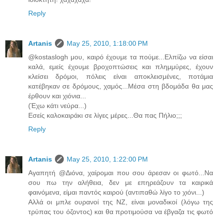
Reply
Artanis
May 25, 2010, 1:18:00 PM
@kostaslogh μου, καιρό έχουμε τα πούμε...Ελπίζω να είσαι
καλά, εμείς έχουμε βροχοπτώσεις και πλημμύρες, έχουν
κλείσει δρόμοι, πόλεις είναι αποκλεισμένες, ποτάμια
κατέβηκαν σε δρόμους, χαμός...Μέσα στη βδομάδα θα μας
έρθουν και χιόνια...
(Έχω κάτι νεύρα...)
Εσείς καλοκαιράκι σε λίγες μέρες...Θα πας Πήλιο;;;
Reply
Artanis
May 25, 2010, 1:22:00 PM
Αγαπητή @Διόνα, χαίρομαι που σου άρεσαν οι φωτό...Να
σου πω την αλήθεια, δεν με επηρεάζουν τα καιρικά
φαινόμενα, είμαι παντός καιρού (αντιπαθώ λίγο το χιόνι...)
Αλλά οι μπλε ουρανοί της ΝΖ, είναι μοναδικοί (λόγω της
τρύπας του όζοντος) και θα προτιμούσα να έβγαζα τις φωτό