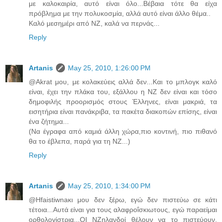
με καλοκαιρία, αυτό είναι όλο...Βέβαια τότε θα είχα
πρόβλημα με την πολυκοσμία, αλλά αυτό είναι άλλο θέμα..
Καλό μεσημέρι από ΝΖ, καλά να περνάς...
Reply
Artanis
May 25, 2010, 1:26:00 PM
@Αkrat μου, με κολακεύεις αλλά δεν...Και το μπλογκ καλό
είναι, έχει την πλάκα του, εξάλλου η ΝΖ δεν είναι και τόσο
δημοφιλής προορισμός στους Έλληνες, είναι μακριά, τα
εισητήρια είναι πανάκριβα, τα πακέτα διακοπών επίσης, είναι
ένα ζήτημα...
(Να έγραφα από καμιά άλλη χώρα,πιο κοντινή, πιο πιθανό
θα το έβλεπα, παρά για τη ΝΖ...)
Reply
Artanis
May 25, 2010, 1:34:00 PM
@Hfaistiwnaκι μου δεν ξέρω, εγώ δεν πιστεύω σε κάτι
τέτοια...Αυτά είναι για τους αλαφροΐσκιωτους, εγώ παραείμαι
ορθολογίστρια...ΟΙ ΝΖηλανδοί θέλουν να το πιστεύουν,