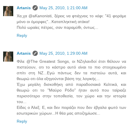
Artanis
May 25, 2010, 1:21:00 AM
Χα,χα @aKanonisti, ξέρεις να φτιάχνεις το κέφι: "41 φοράμε
μόνο οι όμορφες"...Καταπληκτική ατάκα!
Πολύ ωραίες πέτρες, σαν παραμύθι, όντως...
Reply
Artanis
May 25, 2010, 1:29:00 AM
Φίλε @The Greatest Songs, οι ΝΖηλανδοί έτσι θέλουν να
πιστεύουν, οτι το κάστρο αυτό είναι το πιο στοιχειωμένο
σπίτι στη ΝΖ...Εγώ πάντως δεν τα πιστεύω αυτά, και
θεωρώ οτι όλα εξηγούνται βάση της λογικής...
Έχω μεγάλη δισκοθήκη από παραδοσιακά Κελτικά, και
θεωρώ οτι το "Μαύρο Ρόδο" ήταν αυτό που ταίριαζε
περισσότερο στην τοποθεσία, τον χώρο και την ιστορία
του...
Είδες ο Άλεξ; Ε, και δεν πειράζει που δεν έβγαλα φωτό των
εσωτερικών χώρων...Η θέα μας αποζημίωσε...
Reply