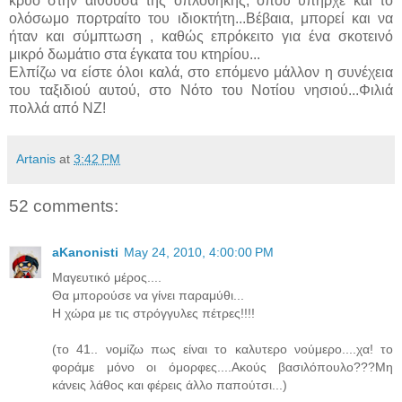
κρύο στην αίθουσα της οπλοθήκης, όπου υπήρχε και το
ολόσωμο πορτραίτο του ιδιοκτήτη...Βέβαια, μπορεί και να
ήταν και σύμπτωση , καθώς επρόκειτο για ένα σκοτεινό
μικρό δωμάτιο στα έγκατα του κτηρίου...
Ελπίζω να είστε όλοι καλά, στο επόμενο μάλλον η συνέχεια
του ταξιδιού αυτού, στο Νότο του Νοτίου νησιού...Φιλιά
πολλά από ΝΖ!
Artanis
at
3:42 PM
52 comments:
aKanonisti
May 24, 2010, 4:00:00 PM
Μαγευτικό μέρος....
Θα μπορούσε να γίνει παραμύθι...
Η χώρα με τις στρόγγυλες πέτρες!!!!
(το 41.. νομίζω πως είναι το καλυτερο νούμερο....χα! το
φοράμε μόνο οι όμορφες....Ακούς βασιλόπουλο???Μη
κάνεις λάθος και φέρεις άλλο παπούτσι...)