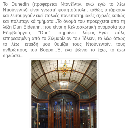
Το Dunedin (προφέρεται Ντανέϊντιν, ενώ εγώ το λέω
Ντιούνεντιν), είναι γνωστή φοιτητούπολη, καθώς υπάρχουν
και λειτουργούν εκεί πολλές πανεπιστημιακές σχολές καθώς
και πολυτεχνικά τμήματα...Το όνομά του προέρχεται από τη
λέξη Dun Eideann, που είναι η Κελτοσκωτική ονομασία του
Εδιμβούργου, "Dun", σημαίνει λόφος...Εγώ πάλι,
επηρεασμένη από το Σιλμαρίλιον του Τόλκιν, το λέω όπως
το λέω, επειδή μου θυμίζει τους Ντούνενταϊν, τους
ανθρώπους του Βορρά...Έ, ένα ψώνιο το έχω, το έχω
δηλώσει...