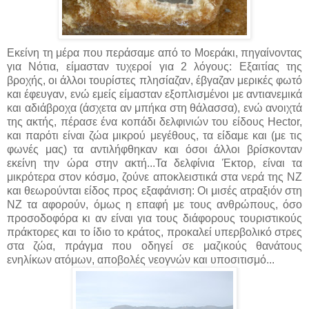
Εκείνη τη μέρα που περάσαμε από το Μοεράκι, πηγαίνοντας
για Νότια, είμασταν τυχεροί για 2 λόγους: Εξαιτίας της
βροχής, οι άλλοι τουρίστες πλησίαζαν, έβγαζαν μερικές φωτό
και έφευγαν, ενώ εμείς είμασταν εξοπλισμένοι με αντιανεμικά
και αδιάβροχα (άσχετα αν μπήκα στη θάλασσα), ενώ ανοιχτά
της ακτής, πέρασε ένα κοπάδι δελφινιών του είδους Hector,
και παρότι είναι ζώα μικρού μεγέθους, τα είδαμε και (με τις
φωνές μας) τα αντιλήφθηκαν και όσοι άλλοι βρίσκονταν
εκείνη την ώρα στην ακτή...Τα δελφίνια Έκτορ, είναι τα
μικρότερα στον κόσμο, ζούνε αποκλειστικά στα νερά της ΝΖ
και θεωρούνται είδος προς εξαφάνιση: Οι μισές ατραξιόν στη
ΝΖ τα αφορούν, όμως η επαφή με τους ανθρώπους, όσο
προσοδοφόρα κι αν είναι για τους διάφορους τουριστικούς
πράκτορες και το ίδιο το κράτος, προκαλεί υπερβολικό στρες
στα ζώα, πράγμα που οδηγεί σε μαζικούς θανάτους
ενηλίκων ατόμων, αποβολές νεογνών και υποσιτισμό...