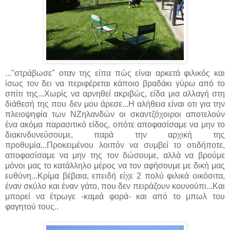
..."στράβωσε" οταν της είπα πώς είναι αρκετά φιλικός και
ίσως τον δει να περιφέρεται κάποιο βραδάκι γύρω από το
σπίτι της...Χωρίς να αρνηθεί ακριβώς, είδα μια αλλαγή στη
διάθεσή της που δεν μου άρεσε...Η αλήθεια είναι οτι για την
πλειοψηφία των ΝΖηλανδών οι σκαντζόχοιροι αποτελούν
ένα ακόμα παρασιτικό είδος, οπότε αποφασίσαμε να μην το
διακινδυνεύσουμε, παρά την αρχική της
προθυμία...Προκειμένου λοιπόν να συμβεί το οτιδήποτε,
αποφασίσαμε να μην της τον δώσουμε, αλλά να βρούμε
μόνοι μας το κατάλληλο μέρος να τον αφήσουμε με δική μας
ευθύνη...Κρίμα βέβαια, επειδή είχε 2 πολύ φιλικά οικόσιτα,
έναν σκύλο και έναν γάτο, που δεν πειράζουν κουνούπι...Και
μπορεί να έτρωγε -καμιά φορά- και από το μπωλ του
φαγητού τους..