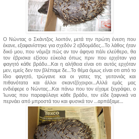
Ο Νώντας ο Σκάντζος λοιπόν, μετά την πρώτη ένεση που
έκανε, εξαφανίστηκε για σχεδόν 2 εβδομάδες...Το λάθος ήταν
δικό μου, που νόμιζα πώς αν τον άφηνα πάλι ελεύθερο, θα
τον έβρισκα εξίσου εύκολα όπως πριν που ερχόταν για
φαγητό κάθε βράδυ...Και η αλήθεια είναι οτι αυτός ερχόταν
μεν, εμείς δεν τον βλέπαμε δε...Το θέμα όμως είναι οτι από το
ίδιο φαγητό, τρώγανε και οι γατες της γειτονιάς και
πιθανότατα και άλλοι σκαντζόχοιροι...Αλλά εμάς μας
ενδιέφερε ο Νώντας...Και πάνω που τον είχαμε ξεγράψει, ο
Ίωνας που παραφύλαγε κάθε βράδυ, τον είδε ξαφνικά να
περνάει από μπροστά του και φυσικά τον ...αρπάξαμε...