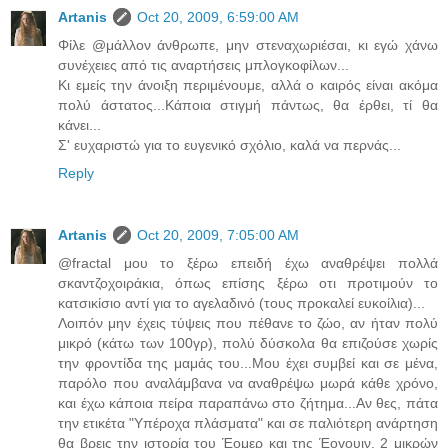
Artanis
Oct 20, 2009, 6:59:00 AM
Φίλε @μάλλoν άνθρωπε, μην στεναχωριέσαι, κι εγώ χάνω
συνέχειες από τις αναρτήσεις μπλογκοφίλων...
Κι εμείς την άνοιξη περιμένουμε, αλλά ο καιρός είναι ακόμα
πολύ άστατος...Κάποια στιγμή πάντως, θα έρθει, τί θα
κάνει...
Σ' ευχαριστώ για το ευγενικό σχόλιο, καλά να περνάς...
Reply
Artanis
Oct 20, 2009, 7:05:00 AM
@fractal μου το ξέρω επειδή έχω αναθρέψει πολλά
σκαντζοχοιράκια, όπως επίσης ξέρω οτι προτιμούν το
κατσικίσιο αντί για το αγελαδινό (τους προκαλεί ευκοίλια)...
Λοιπόν μην έχεις τύψεις που πέθανε το ζώο, αν ήταν πολύ
μικρό (κάτω των 100γρ), πολύ δύσκολα θα επιζούσε χωρίς
την φροντίδα της μαμάς του...Μου έχει συμβεί και σε μένα,
παρόλο που αναλάμβανα να αναθρέψω μωρά κάθε χρόνο,
και έχω κάποια πείρα παραπάνω στο ζήτημα...Αν θες, πάτα
την ετικέτα "Υπέροχα πλάσματα" και σε παλιότερη ανάρτηση
θα βρεις την ιστορία του Έομερ και της Έογουιν, 2 μικρών