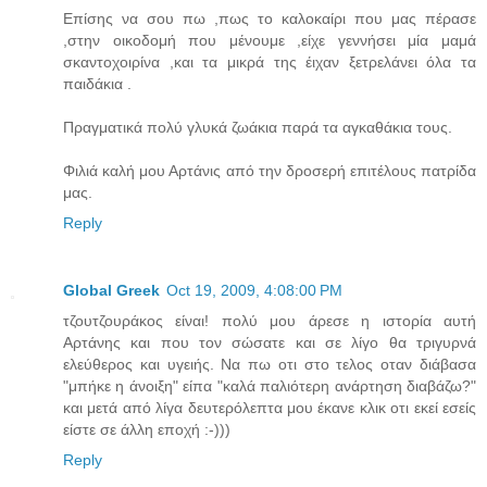
Επίσης να σου πω ,πως το καλοκαίρι που μας πέρασε
,στην οικοδομή που μένουμε ,είχε γεννήσει μία μαμά
σκαντοχοιρίνα ,και τα μικρά της έιχαν ξετρελάνει όλα τα
παιδάκια .
Πραγματικά πολύ γλυκά ζωάκια παρά τα αγκαθάκια τους.
Φιλιά καλή μου Αρτάνις από την δροσερή επιτέλους πατρίδα
μας.
Reply
Global Greek
Oct 19, 2009, 4:08:00 PM
τζουτζουράκος είναι! πολύ μου άρεσε η ιστορία αυτή
Αρτάνης και που τον σώσατε και σε λίγο θα τριγυρνά
ελεύθερος και υγειής. Να πω οτι στο τελος οταν διάβασα
"μπήκε η άνοιξη" είπα "καλά παλιότερη ανάρτηση διαβάζω?"
και μετά από λίγα δευτερόλεπτα μου έκανε κλικ οτι εκεί εσείς
είστε σε άλλη εποχή :-)))
Reply