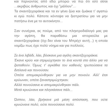
και περνώντας από εδώ μπορώ να πώ ότι
εσύ είσαι
...ακριβώς άνθρωπος και όχι "μάλλον"...
Τα σκαντζοχοιράκια και τα εν γένει ζώα και ζωάκια τ' αγαπώ
κι εγώ πολύ. Κάποτε κόντεψα να ξεστρατίσω για να μην
πατήσω ένα με το αυτοκίνητο...
Σαν συνέχεια, ας πούμε, από τον πληκτροδιάλογό μας για
την αγάπη, θα παραθέσω μια ιστοριούλα με
σκαντζοχοιράκια (όχι δεν είναι του Μπρέχτ αυτή...) η οποία
νομίζω πως έχει πολύ νόημα και για πολλούς.
Σε ένα λιβάδι, λέει, βόσκανε μια αγέλη σκαντζοχοιράκια.
Έκανε κρύο και στριμώχτηκαν το ένα κοντά στο άλλο για να
ζεσταθούν. Όμως τ' αγκάθια του καθενός τρυπούσανε τα
διπλανά και πονούσαν.
Οπότε απομακρύνθηκαν για να μην πονούν. Αλλ' έτσι
κρύωναν, οπότε ξαναστριμώχτηκαν.
Αλλά πονούσανε κι απομακρύνθηκαν πάλι.
Μετά κρυώνανε και πλησιάσανε πάλι...
Ώσπου, λέει, βρήκανε μιά μέση απόσταση, που ούτε
κρυώνανε πολύ, ούτε πονούσανε πολύ.