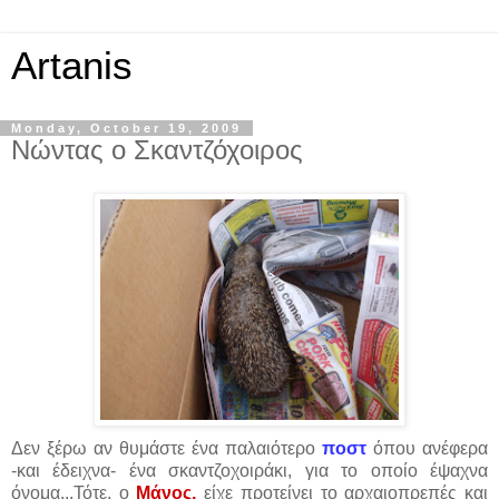
Artanis
Monday, October 19, 2009
Νώντας ο Σκαντζόχοιρος
Δεν ξέρω αν θυμάστε ένα παλαιότερο
ποστ
όπου ανέφερα
-και έδειχνα- ένα σκαντζοχοιράκι, για το οποίο έψαχνα
όνομα...Τότε, ο
Μάνος,
είχε προτείνει το αρχαιοπρεπές και