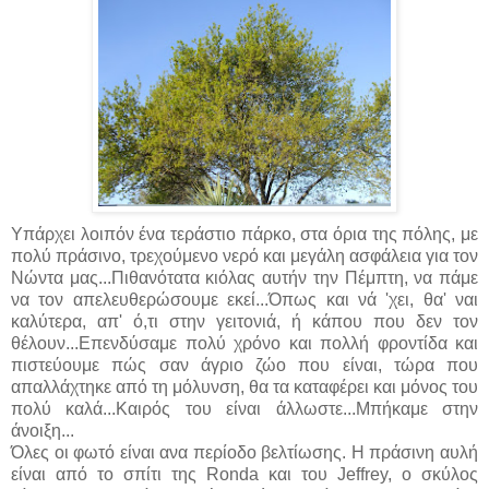
Υπάρχει λοιπόν ένα τεράστιο πάρκο, στα όρια της πόλης, με
πολύ πράσινο, τρεχούμενο νερό και μεγάλη ασφάλεια για τον
Νώντα μας...Πιθανότατα κιόλας αυτήν την Πέμπτη, να πάμε
να τον απελευθερώσουμε εκεί...Όπως και νά 'χει, θα' ναι
καλύτερα, απ' ό,τι στην γειτονιά, ή κάπου που δεν τον
θέλουν...Επενδύσαμε πολύ χρόνο και πολλή φροντίδα και
πιστεύουμε πώς σαν άγριο ζώο που είναι, τώρα που
απαλλάχτηκε από τη μόλυνση, θα τα καταφέρει και μόνος του
πολύ καλά...Καιρός του είναι άλλωστε...Μπήκαμε στην
άνοιξη...
Όλες οι φωτό είναι ανα περίοδο βελτίωσης. Η πράσινη αυλή
είναι από το σπίτι της Ronda και του Jeffrey, ο σκύλος