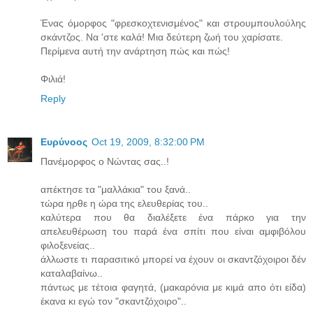
Ένας όμορφος "φρεσκοχτενισμένος" και στρουμπουλούλης
σκάντζος. Να 'στε καλά! Μια δεύτερη ζωή του χαρίσατε.
Περίμενα αυτή την ανάρτηση πώς και πώς!
Φιλιά!
Reply
Ευρύνοος
Oct 19, 2009, 8:32:00 PM
Πανέμορφος ο Νώντας σας..!
απέκτησε τα "μαλλάκια" του ξανά..
τώρα ηρθε η ώρα της ελευθερίας του..
καλύτερα που θα διαλέξετε ένα πάρκο για την
απελευθέρωση του παρά ένα σπίτι που είναι αμφιβόλου
φιλοξενείας..
άλλωστε τι παρασιτικό μπορεί να έχουν οι σκαντζόχοιροι δέν
καταλαβαίνω..
πάντως με τέτοια φαγητά, (μακαρόνια με κιμά απο ότι είδα)
έκανα κι εγώ τον "σκαντζόχοιρο"..