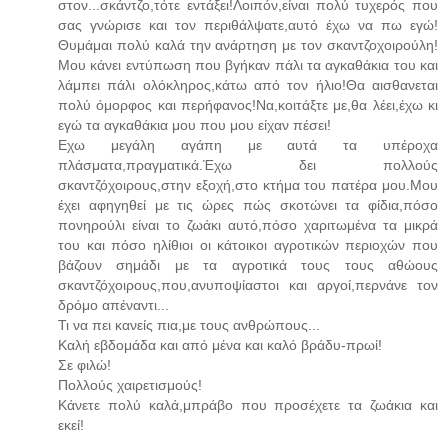
στον...σκάντζο,τότε εντάξει!Λοιπόν,είναι πολύ τυχερός που
σας γνώρισε και τον περιθάλψατε,αυτό έχω να πω εγώ!
Θυμάμαι πολύ καλά την ανάρτηση με τον σκαντζοχοιρούλη!
Μου κάνει εντύπωση που βγήκαν πάλι τα αγκαθάκια του και
λάμπει πάλι ολόκληρος,κάτω από τον ήλιο!Θα αισθανεται
πολύ όμορφος και περήφανος!Να,κοιτάξτε με,θα λέει,έχω κι
εγώ τα αγκαθάκια μου που μου είχαν πέσει!
Εχω μεγάλη αγάπη με αυτά τα υπέροχα
πλάσματα,πραγματικά.Έχω δει πολλούς
σκαντζόχοιρους,στην εξοχή,στο κτήμα του πατέρα μου.Μου
έχει αφηγηθεί με τις ώρες πώς σκοτώνει τα φίδια,πόσο
πονηρούλι είναι το ζωάκι αυτό,πόσο χαριτωμένα τα μικρά
του και πόσο ηλίθιοι οι κάτοικοι αγροτικών περιοχών που
βάζουν σημάδι με τα αγροτικά τους τους αθώους
σκαντζόχοιρους,που,ανυποψίαστοι και αργοί,περνάνε τον
δρόμο απέναντι...
Τι να πει κανείς πια,με τους ανθρώπους...
Καλή εβδομάδα και από μένα και καλό βράδυ-πρωί!
Σε φιλώ!
Πολλούς χαιρετισμούς!
Κάνετε πολύ καλά,μπράβο που προσέχετε τα ζωάκια και
εκεί!