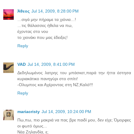
Άθεος
Jul 14, 2009, 8:28:00 PM
…σιγά μην πήραμε τα χιόνια…!
…τις θάλασσες ήθελα να πω,
έχοντας στο νου
το χιονάκι που μας έδειξες!
Reply
VAD
Jul 14, 2009, 8:41:00 PM
Δεδηλωμένος λατρης του μπάσκετ,παρά την ήττα έστησα
κυριακάτικο πανηγύρι στο σπίτι!
-Ολυμπος και Αχέροντας στη ΝΖ;Καλό!!!
Reply
mariacristy
Jul 14, 2009, 10:24:00 PM
Πω,πω, πιο μακριά να πας βρε παιδί μου, δεν είχε; Όμορφες
οι φωτό όμως...
Νέα Ζηλανδία, ε;