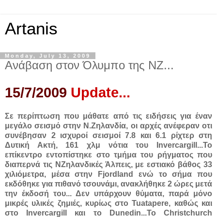
Artanis
Monday, July 13, 2009
Ανάβαση στον Όλυμπο της ΝΖ...
15/7/2009
Update...
Σε περίπτωση που μάθατε από τις ειδήσεις για έναν
μεγάλο σεισμό στην Ν.Ζηλανδία, οι αρχές ανέφεραν οτι
συνέβησαν 2 ισχυροί σεισμοί
7.8
και
6.1 ρίχτερ στη
Δυτική Ακτή, 161 χλμ νότια του Invercargill...Το
επίκεντρο εντοπίστηκε στο τμήμα του ρήγματος που
διαπερνά τις ΝΖηλανδικές Άλπεις, με εστιακό βάθος 33
χιλιόμετρα, μέσα στην Fjordland
ενώ το σήμα
που
εκδόθηκε
για πιθανό τσουνάμι, ανακλήθηκε 2 ώρες μετά
την έκδοσή του... Δεν υπάρχουν θύματα, παρά μόνο
μικρές υλικές ζημιές, κυρίως στο
Tuatapere
, καθώς και
στο Invercargill
και το
Dunedin
...
Το Christchurch