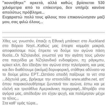
"κουνήθηκε" αρκετά, αλλά καθώς βρίσκεται 530
χιλιόμετρα από το επίκεντρο, δεν υπήρξε κανένα
απολύτως πρόβλημα...
Ευχαριστώ πολύ τους φίλους που επικοινώνησαν μαζί
μου, σας φιλώ όλους...
...........................................................................................................
...................................................
Χθες ως γνωστόν, έπαιζε η Εθνική μπάσκετ στο Auckland
στο Βόρειο Νησί...Καθώς μας έπεφτε κομμάτι μακριά,
αποφασίσαμε πώς έπρεπε να δούμε τον αγώνα πάση
θυσία...Οι ΝΖηλανδοί, γνωστοί για την αγάπη τους μόνον
στα παιχνίδια με ΝΖηλανδικό ενδιαφέρον, πχ ράγκμπυ,
κρίκετ κλπ, δεν έδειξαν τον αγώνα στην τηλεόραση, και μιας
και δεν διαθέτουμε (ακόμα) δορυφορική, στάθηκε αδύνατο να
το δούμε μέσω ΕΡΤ...Ωστόσο επειδή παίζουμε το νετ στα
...δάχτυλά μας, βρήκαμε την ιστοσελίδα www.atdhe.net, απ'
όπου παρακολουθήσαμε ζωντανά τον αγώνα, έστω και με
ελεϊνή και τρισάθλια Αμερικάνικη περιγραφή...Μπράβο στα
αγόρια μας, απέδειξαν οτι είχαν ψυχή, και πολέμησαν μέχρι
το τέλος...
Στα καθ' υμάς τώρα...