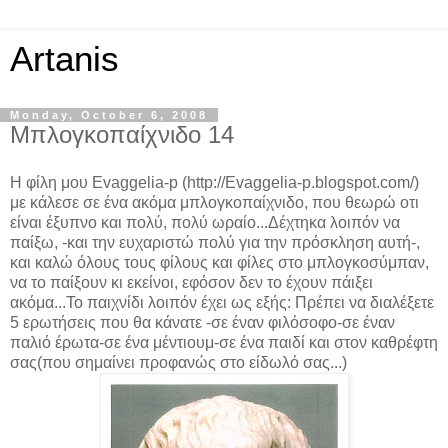
Artanis
Monday, October 6, 2008
Μπλογκοπαίχνιδο 14
Η φίλη μου Evaggelia-p (http://Evaggelia-p.blogspot.com/)
με κάλεσε σε ένα ακόμα μπλογκοπαίχνιδο, που θεωρώ οτι
είναι έξυπνο και πολύ, πολύ ωραίο...Δέχτηκα λοιπόν να
παίξω, -και την ευχαριστώ πολύ για την πρόσκληση αυτή-,
και καλώ όλους τους φίλους και φίλες στο μπλογκοσύμπαν,
να το παίξουν κι εκείνοι, εφόσον δεν το έχουν πάιξει
ακόμα...Το παιχνίδι λοιπόν έχει ως εξής: Πρέπει να διαλέξετε
5 ερωτήσεις που θα κάνατε -σε έναν φιλόσοφο-σε έναν
παλιό έρωτα-σε ένα μέντιουμ-σε ένα παιδί και στον καθρέφτη
σας(που σημαίνει προφανώς στο είδωλό σας...)