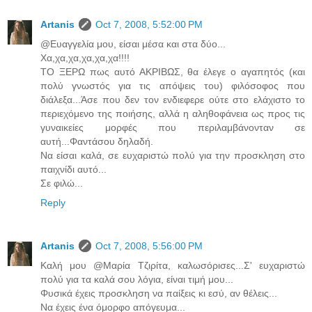
Artanis
Oct 7, 2008, 5:52:00 PM
@Ευαγγελία μου, είσαι μέσα και στα δύο...
Χα,χα,χα,χα,χα,χα!!!!
ΤΟ ΞΕΡΩ πως αυτό ΑΚΡΙΒΩΣ, θα έλεγε ο αγαπητός (και
πολύ γνωστός για τις απόψεις του) φιλόσοφος που
διάλεξα...Άσε που δεν τον ενδιεφερε ούτε στο ελάχιστο το
περιεχόμενο της ποιήσης, αλλά η αληθοφάνεια ως προς τις
γυναικείες μορφές που περιλαμβάνονταν σε
αυτή...Φαντάσου δηλαδή.
Να είσαι καλά, σε ευχαριστώ πολύ για την προσκληση στο
παιχνίδι αυτό...
Σε φιλώ...
Reply
Artanis
Oct 7, 2008, 5:56:00 PM
Καλή μου @Μαρία Τζιρίτα, καλωσόρισες...Σ' ευχαριστώ
πολύ για τα καλά σου λόγια, είναι τιμή μου...
Φυσικά έχεις προσκληση να παίξεις κι εσύ, αν θέλεις...
Να έχεις ένα όμορφο απόγευμα...