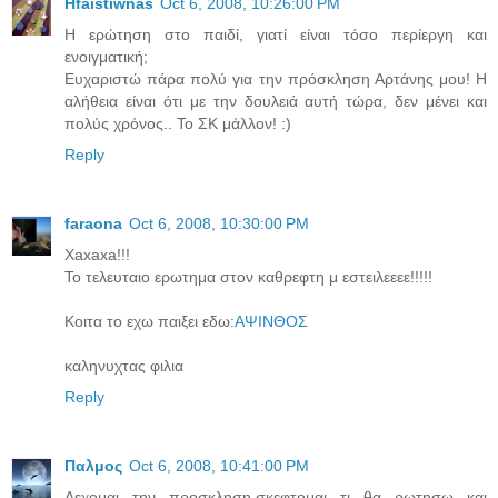
Hfaistiwnas
Oct 6, 2008, 10:26:00 PM
Η ερώτηση στο παιδί, γιατί είναι τόσο περίεργη και
ενοιγματική;
Eυχαριστώ πάρα πολύ για την πρόσκληση Αρτάνης μου! Η
αλήθεια είναι ότι με την δουλειά αυτή τώρα, δεν μένει και
πολύς χρόνος.. Το ΣΚ μάλλον! :)
Reply
faraona
Oct 6, 2008, 10:30:00 PM
Xaxaxa!!!
Το τελευταιο ερωτημα στον καθρεφτη μ εστειλεεεε!!!!!
Κοιτα το εχω παιξει εδω:
AΨΙΝΘΟΣ
καληνυχτας φιλια
Reply
Παλμος
Oct 6, 2008, 10:41:00 PM
Δεχομαι την προσκληση,σκεφτομαι τι θα ρωτησω και