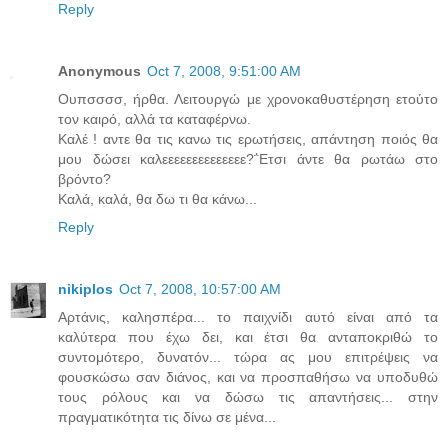
Reply
Anonymous
Oct 7, 2008, 9:51:00 AM
Oυπσσσσ, ήρθα. Λειτουργώ με χρονοκαθυστέρηση ετούτο
τον καιρό, αλλά τα καταφέρνω.
Καλέ ! αντε θα τις κανω τις ερωτήσεις, απάντηση ποιός θα
μου δώσει καλεεεεεεεεεεεεεε?΅Ετσι άντε θα ρωτάω στο
βρόντο?
Καλά, καλά, θα δω τι θα κάνω...
Reply
nikiplos
Oct 7, 2008, 10:57:00 AM
Αρτάνις, καλησπέρα... το παιχνίδι αυτό είναι από τα
καλύτερα που έχω δει, και έτσι θα ανταποκριθώ το
συντομότερο, δυνατόν... τώρα ας μου επιτρέψεις να
φουσκώσω σαν διάνος, και να προσπαθήσω να υποδυθώ
τους ρόλους και να δώσω τις απαντήσεις... στην
πραγματικότητα τις δίνω σε μένα...