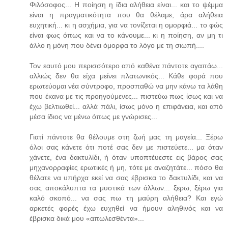
Φιλόσοφος... Η ποίηση η ίδια αλήθεια είναι... και το ψέμμα
είναι η πραγματικότητα που θα θέλαμε, άρα αλήθεια
ευχητική... κι η ασχήμια, για να τονίζεται η ομορφιά... το φώς
είναι φως όπως και να το κάνουμε... κι η ποίηση, αν μη τι
άλλο η μόνη που δένει όμορφα το λόγο με τη σιωπή....
Τον εαυτό μου περισσότερο από καθένα πάντοτε αγαπάω...
αλλιώς δεν θα είχα μείνει πλατωνικός... Κάθε φορά που
ερωτεύομαι νέα σύντροφο, προσπαθώ να μην κάνω τα λάθη
που έκανα με τις προηγούμενες... πιστεύω πως ίσως και να
έχω βελτιωθεί... αλλά πάλι, ίσως μόνο η επιφάνεια, και από
μέσα ίδιος να μένω όπως με γνώρισες...
Γιατί πάντοτε θα θέλουμε στη ζωή μας τη μαγεία... Ξέρω
όλοι σας κάνετε ότι ποτέ σας δεν με πιστεύετε... μα όταν
χάνετε, ένα δακτυλίδι, ή όταν υποπτέυεστε εις βάρος σας
μηχανορραφίες ερωτικές ή μη, τότε με αναζητάτε... πόσο θα
θέλατε να υπήρχα εκεί να σας έβρισκα το δακτυλίδι, και να
σας αποκάλυπτα τα μυστικά των άλλων... ξερω, ξέρω για
καλό σκοπό... να σας πω τη μαύρη αλήθεια? Και εγώ
αρκετές φορές έχω ευχηθεί να ήμουν αληθινός και να
έβρισκα δικά μου «απωλεσθέντα»...