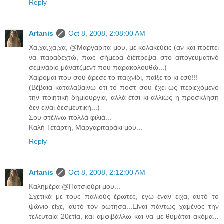
Reply
Artanis
Oct 8, 2008, 2:08:00 AM
Χα,χα,χα,χα, @Μαργαρίτα μου, με κολακεύεις (αν και πρέπει
να παραδεχτώ, πως σήμερα διέπρεψα στο απογευματινό
σεμινάριο μάνατζμεντ που παρακολουθώ...)
Χαίρομαι που σου άρεσε το παιχνίδι, παίξε το κι εσύ!!!
(Βέβαια καταλαβαίνω οτι το ποστ σου έχει ως περιεχόμενο
την ποιητική δημιουργία, αλλά έτσι κι αλλιώς η προσκληση
δεν είναι δεσμευτική...)
Σου στέλνω πολλά φιλιά...
Καλή Τετάρτη, Μαργαριταράκι μου...
Reply
Artanis
Oct 8, 2008, 2:12:00 AM
Καλημέρα @Πατσιούρι μου...
Σχετικά με τους παλιούς έρωτες, εγώ έναν είχα, αυτό το
ψώνιο είχε, αυτό τον ρώτησα...Είναι πάντως χαμένος την
τελευταία 20ετία, και αμφιβάλλω και να με θυμάται ακόμα...