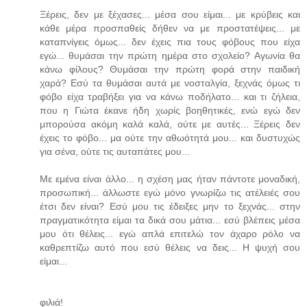
Ξέρεις, δεν με ξέχασες... μέσα σου είμαι... με κρύβεις και
κάθε μέρα προσπαθείς δήθεν να με προστατέψεις... με
καταπνίγεις όμως... δεν έχεις πια τους φόβους που είχα
εγώ... θυμάσαι την πρώτη ημέρα στο σχολείο? Αγωνία θα
κάνω φίλους? Θυμάσαι την πρώτη φορά στην παιδική
χαρά? Εσύ τα θυμάσαι αυτά με νοσταλγία, ξεχνάς όμως τι
φόβο είχα τραβήξει για να κάνω ποδήλατο... και τι ζήλεια,
που η Γιώτα έκανε ήδη χωρίς βοηθητικές, ενώ εγώ δεν
μπορούσα ακόμη καλά καλά, ούτε με αυτές... Ξέρεις δεν
έχεις το φόβο... μα ούτε την αθωότητά μου... και δυστυχώς
για σένα, ούτε τις αυταπάτες μου...
Με εμένα είναι άλλο... η σχέση μας ήταν πάντοτε μοναδική,
προσωπική... άλλωστε εγώ μόνο γνωρίζω τις ατέλειές σου
έτσι δεν είναι? Εσύ μου τις έδειξες μην το ξεχνάς... στην
πραγματικότητα είμαι τα δικά σου μάτια... εσύ βλέπεις μέσα
μου ότι θέλεις... εγώ απλά επιτελώ τον άχαρο ρόλο να
καθρεπτίζω αυτό που εσύ θέλεις να δεις... Η ψυχή σου
είμαι...
φιλιά!